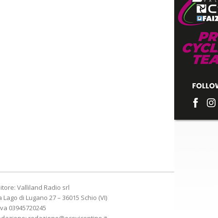
itore: Valliland Radio srl
a Lago di Lugano 27 – 36015 Schio (VI)
Iva 03945720245