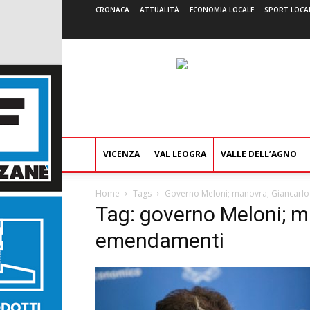
CRONACA
ATTUALITÀ
ECONOMIA LOCALE
SPORT LOCA
VICENZA
VAL LEOGRA
VALLE DELL’AGNO
Home
Tags
Governo Meloni; manovra; Giancarlo
Tag: governo Meloni; ma
emendamenti