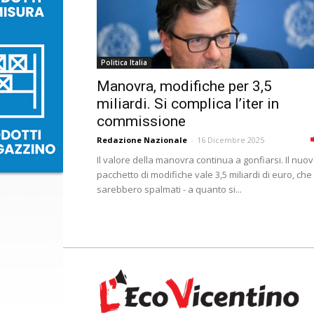
Politica Italia
Manovra, modifiche per 3,5
miliardi. Si complica l’iter in
commissione
Redazione Nazionale
-
16 Dicembre 2025
Il valore della manovra continua a gonfiarsi. Il nuo
pacchetto di modifiche vale 3,5 miliardi di euro, che
sarebbero spalmati - a quanto si...