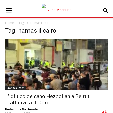
Home
Tags
Hamas il cairo
Tag: hamas il cairo
Cronaca Esteri
L’Idf uccide capo Hezbollah a Beirut.
Trattative a Il Cairo
Redazione Nazionale
-