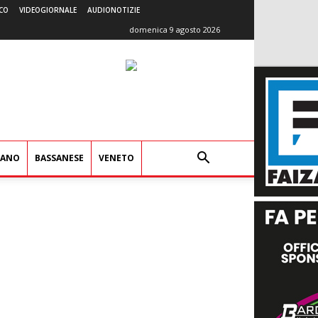
CO
VIDEOGIORNALE
AUDIONOTIZIE
domenica 9 agosto 2026
IANO
BASSANESE
VENETO