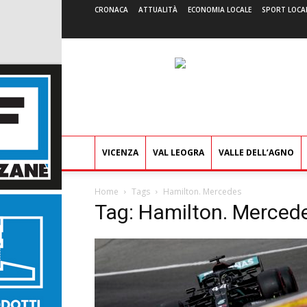
CRONACA
ATTUALITÀ
ECONOMIA LOCALE
SPORT LOCA
VICENZA
VAL LEOGRA
VALLE DELL’AGNO
Home
Tags
Hamilton. Mercedes
Tag: Hamilton. Merced