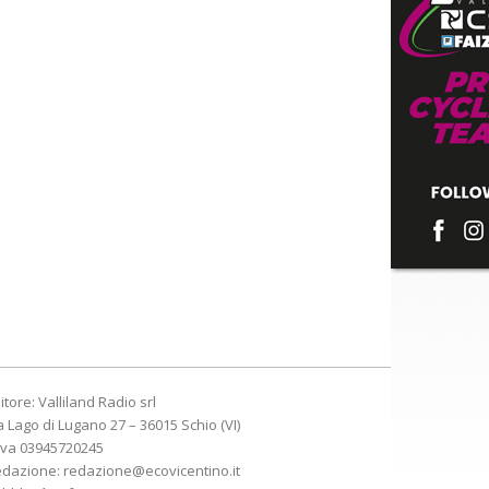
itore: Valliland Radio srl
a Lago di Lugano 27 – 36015 Schio (VI)
Iva 03945720245
edazione:
redazione@ecovicentino.it