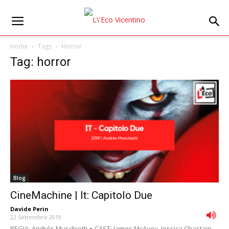
Home
Tags
Horror
Tag: horror
Blog
CineMachine | It: Capitolo Due
Davide Perin
-
22 Settembre 2019
REGIA: Andrés Muschietti ● CAST: James McAvoy, Jessica Chastain,