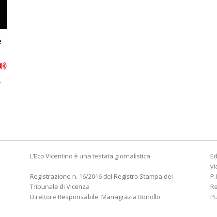
è
,
L’Eco Vicentino è una testata giornalistica
Ed
vi
Registrazione n. 16/2016 del Registro Stampa del
P.
Tribunale di Vicenza
R
Direttore Responsabile: Mariagrazia Bonollo
Pu