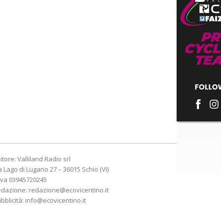
itore: Valliland Radio srl
a Lago di Lugano 27 – 36015 Schio (VI)
Iva 03945720245
edazione:
redazione@ecovicentino.it
bblicità:
info@ecovicentino.it