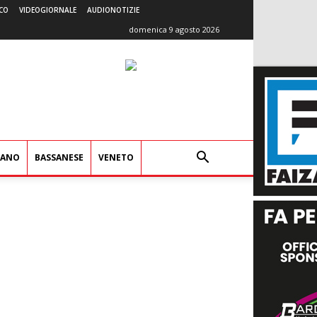
CO
VIDEOGIORNALE
AUDIONOTIZIE
domenica 9 agosto 2026
IANO
BASSANESE
VENETO