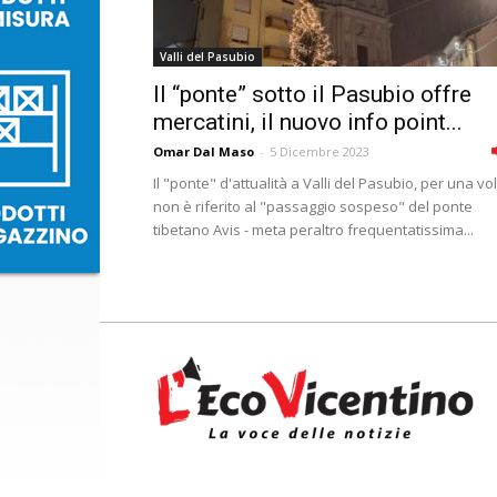
Valli del Pasubio
Il “ponte” sotto il Pasubio offre
mercatini, il nuovo info point...
Omar Dal Maso
-
5 Dicembre 2023
Il "ponte" d'attualità a Valli del Pasubio, per una vo
non è riferito al "passaggio sospeso" del ponte
tibetano Avis - meta peraltro frequentatissima...