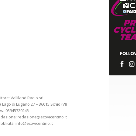
itore: Valliland Radio srl
a Lago di Lugano 27 – 36015 Schio (VI)
Iva 03945720245
edazione:
redazione@ecovicentino.it
bblicità:
info@ecovicentino.it