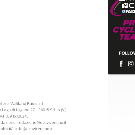
itore: Valliland Radio srl
a Lago di Lugano 27 – 36015 Schio (VI)
Iva 03945720245
edazione:
redazione@ecovicentino.it
bblicità:
info@ecovicentino.it