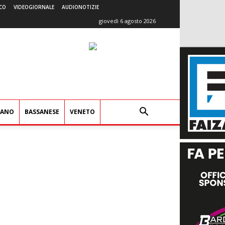
CO
VIDEOGIORNALE
AUDIONOTIZIE
giovedì 6 agosto 2026
IANO
BASSANESE
VENETO