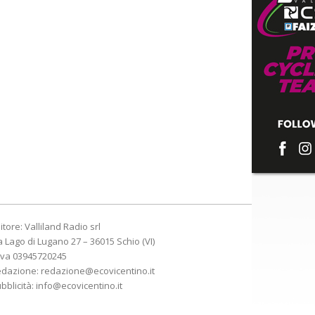
itore: Valliland Radio srl
a Lago di Lugano 27 – 36015 Schio (VI)
Iva 03945720245
edazione:
redazione@ecovicentino.it
bblicità:
info@ecovicentino.it