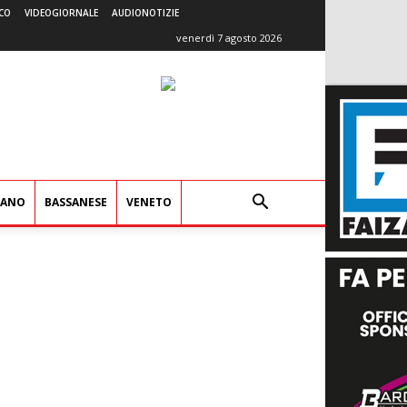
CO
VIDEOGIORNALE
AUDIONOTIZIE
venerdì 7 agosto 2026
IANO
BASSANESE
VENETO