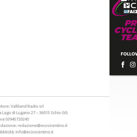
itore: Valliland Radio srl
a Lago di Lugano 27 – 36015 Schio (VI)
Iva 03945720245
edazione:
redazione@ecovicentino.it
bblicità:
info@ecovicentino.it