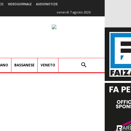
CO
VIDEOGIORNALE
AUDIONOTIZIE
venerdì 7 agosto 2026
IANO
BASSANESE
VENETO