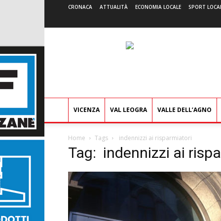
CRONACA
ATTUALITÀ
ECONOMIA LOCALE
SPORT LOCA
VICENZA
VAL LEOGRA
VALLE DELL’AGNO
Home
Tags
indennizzi ai risparmiatori
Tag: indennizzi ai risp