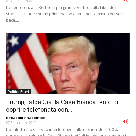
20 Gennaio 2020
La Conferenza di Berlino, il più grande vertice sulla Libia della
storia, si chiude con un primo passo avanti nel cammino verso la
pace....
Politica Esteri
Trump, talpa Cia: la Casa Bianca tentò di
coprire telefonata con...
Redazione Nazionale
-
27 Settembre 2019
Donald Trump sollecitò interferenze sulle elezioni del 2020 da
parte dell'Ucraina e la Casa Bianca tentò di insabbiare i contenuti