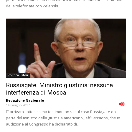
della telefonata con Zelenski....
Politica Esteri
Russiagate. Ministro giustizia: nessuna
interferenza di Mosca
Redazione Nazionale
-
14 Giugno 2017
E' arrivata l'attesissima testimonianza sul caso Russiagate da
parte del ministro della giustizia americano, Jeff Sessions, che in
audizione al Congresso ha dichiarato di...