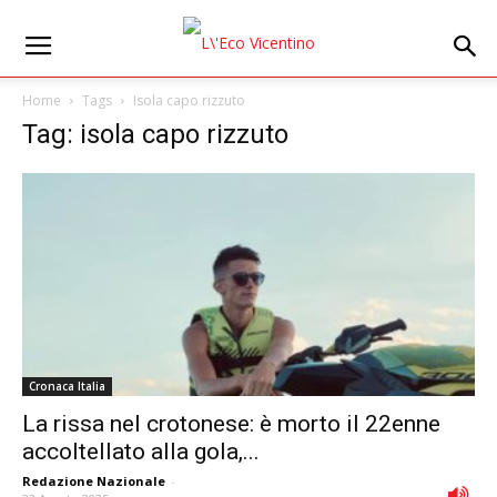
Home
Tags
Isola capo rizzuto
Tag: isola capo rizzuto
Cronaca Italia
La rissa nel crotonese: è morto il 22enne
accoltellato alla gola,...
Redazione Nazionale
-