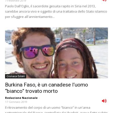
7 Febbraio 2019
Paolo Dall'Oglio, il sacerdote gesuita rapito in Siria nel 2013,
sarebbe ancora vivo e oggetto di una trattativa dello Stato islamico
per sfuggire all'annientamento...
Cronaca Esteri
Burkina Faso, è un canadese l’uomo
“bianco” trovato morto
Redazione Nazionale
-
17 Gennaio 2019
Il ritrovamento del corpo di un uomo “bianco” in un'area
settentrionale del Paese, controllata dai jhadisti, aveva fatto subito