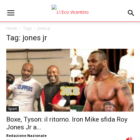
Home
Tags
Jones jr
Tag: jones jr
Sport
Boxe, Tyson: il ritorno. Iron Mike sfida Roy
Jones Jr a...
Redazione Nazionale
-