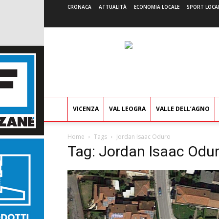
CRONACA
ATTUALITÀ
ECONOMIA LOCALE
SPORT LOCA
VICENZA
VAL LEOGRA
VALLE DELL’AGNO
Home
Tags
Jordan Isaac Oduro
Tag: Jordan Isaac Odu