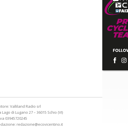
itore: Valliland Radio srl
a Lago di Lugano 27 – 36015 Schio (VI)
Iva 03945720245
edazione:
redazione@ecovicentino.it