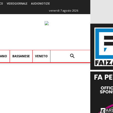
CO
VIDEOGIORNALE
AUDIONOTIZIE
venerdì 7 agosto 2026
IANO
BASSANESE
VENETO