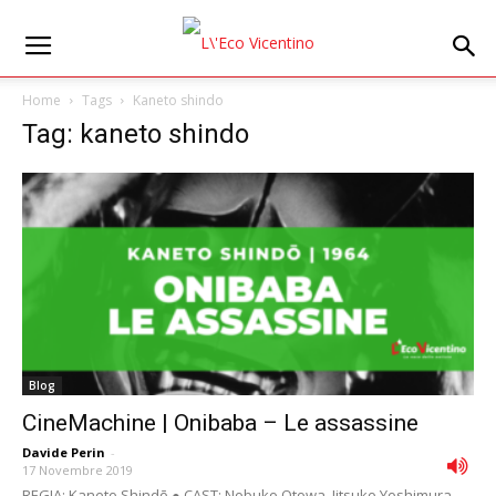
Home
Tags
Kaneto shindo
Tag: kaneto shindo
Blog
CineMachine | Onibaba – Le assassine
Davide Perin
-
17 Novembre 2019
REGIA: Kaneto Shindō ● CAST: Nobuko Otowa, Jitsuko Yoshimura,