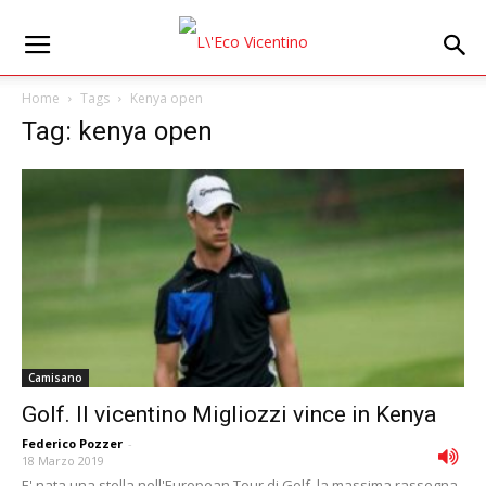
Home
Tags
Kenya open
Tag: kenya open
Camisano
Golf. Il vicentino Migliozzi vince in Kenya
Federico Pozzer
-
18 Marzo 2019
E' nata una stella nell'European Tour di Golf, la massima rassegna