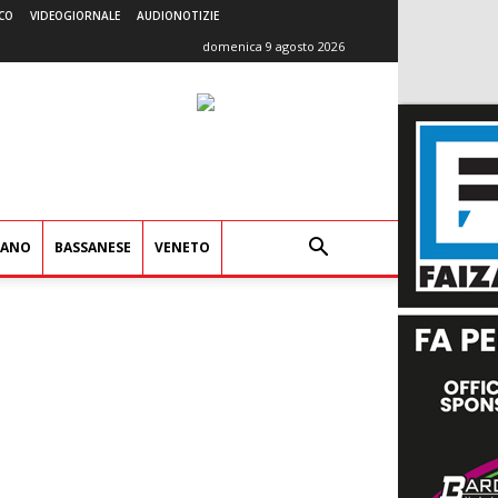
CO
VIDEOGIORNALE
AUDIONOTIZIE
domenica 9 agosto 2026
IANO
BASSANESE
VENETO