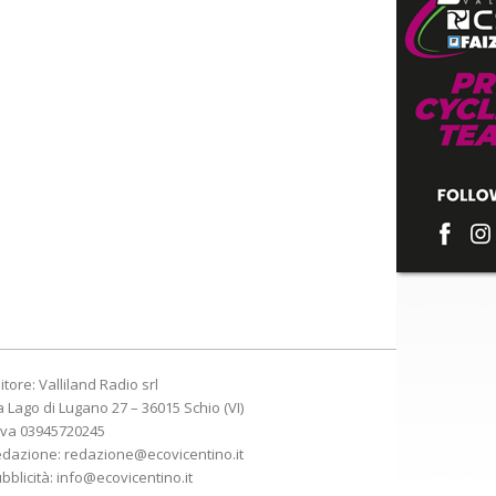
itore: Valliland Radio srl
a Lago di Lugano 27 – 36015 Schio (VI)
Iva 03945720245
edazione:
redazione@ecovicentino.it
bblicità:
info@ecovicentino.it