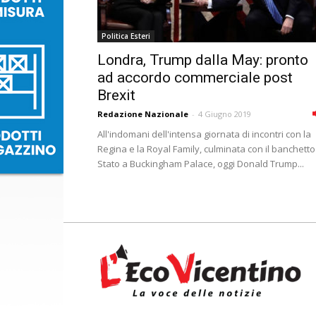
Politica Esteri
Londra, Trump dalla May: pronto
ad accordo commerciale post
Brexit
Redazione Nazionale
-
4 Giugno 2019
All'indomani dell'intensa giornata di incontri con la
Regina e la Royal Family, culminata con il banchetto
Stato a Buckingham Palace, oggi Donald Trump...