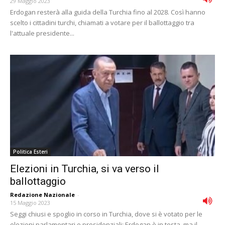
29 Maggio 2023
Erdogan resterà alla guida della Turchia fino al 2028. Così hanno
scelto i cittadini turchi, chiamati a votare per il ballottaggio tra
l'attuale presidente...
Politica Esteri
Elezioni in Turchia, si va verso il
ballottaggio
Redazione Nazionale
-
15 Maggio 2023
Seggi chiusi e spoglio in corso in Turchia, dove si è votato per le
elezioni parlamentari e presidenziali: Erdogan è in testa, ma il...