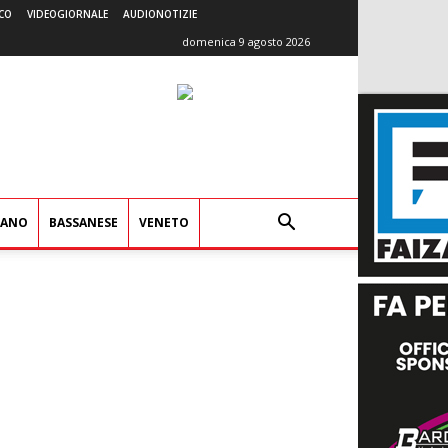
CO
VIDEOGIORNALE
AUDIONOTIZIE
domenica 9 agosto 2026
IANO
BASSANESE
VENETO