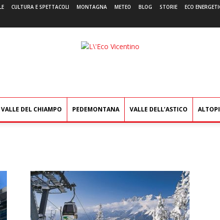
LE
CULTURA E SPETTACOLI
MONTAGNA
METEO
BLOG
STORIE
ECO ENERGETI
L'Eco
Vicentino
VALLE DEL CHIAMPO
PEDEMONTANA
VALLE DELL’ASTICO
ALTOP