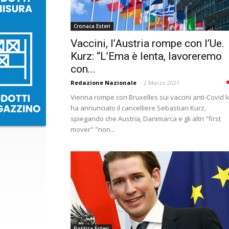
Cronaca Esteri
Vaccini, l’Austria rompe con l’Ue.
Kurz: “L’Ema è lenta, lavoreremo
con...
Redazione Nazionale
-
2 Marzo 2021
Vienna rompe con Bruxelles sui vaccini anti-Covid l
ha annunciato il cancelliere Sebastian Kurz,
spiegando che Austria, Danimarca e gli altri "first
mover" "non...
Politica Esteri