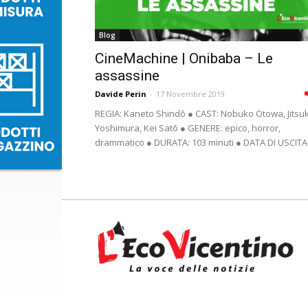
Blog
CineMachine | Onibaba – Le
assassine
Davide Perin
-
17 Novembre 2019
REGIA: Kaneto Shindō ● CAST: Nobuko Otowa, Jitsu
Yoshimura, Kei Satō ● GENERE: epico, horror,
drammatico ● DURATA: 103 minuti ● DATA DI USCITA:.