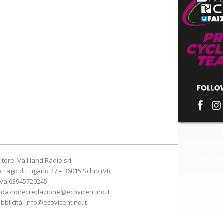
itore: Valliland Radio srl
a Lago di Lugano 27 – 36015 Schio (VI)
Iva 03945720245
edazione:
redazione@ecovicentino.it
bblicità:
info@ecovicentino.it