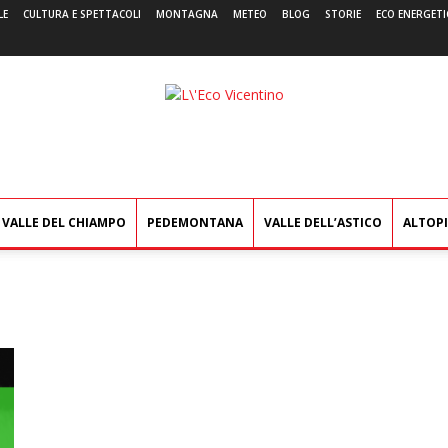
LE
CULTURA E SPETTACOLI
MONTAGNA
METEO
BLOG
STORIE
ECO ENERGETI
L'Eco
Vicentino
VALLE DEL CHIAMPO
PEDEMONTANA
VALLE DELL’ASTICO
ALTOP