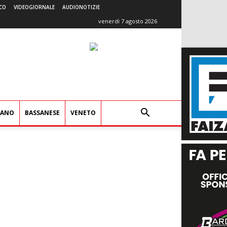
CO
VIDEOGIORNALE
AUDIONOTIZIE
venerdì 7 agosto 2026
IANO
BASSANESE
VENETO