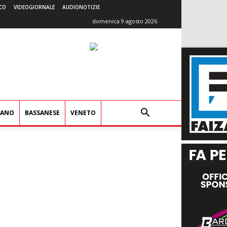
CO
VIDEOGIORNALE
AUDIONOTIZIE
domenica 9 agosto 2026
IANO
BASSANESE
VENETO