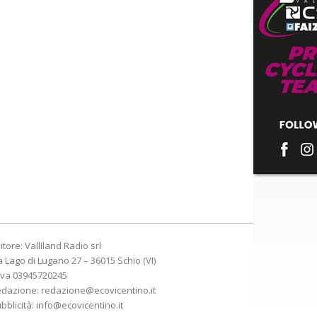
itore: Valliland Radio srl
a Lago di Lugano 27 – 36015 Schio (VI)
Iva 03945720245
edazione:
redazione@ecovicentino.it
bblicità:
info@ecovicentino.it