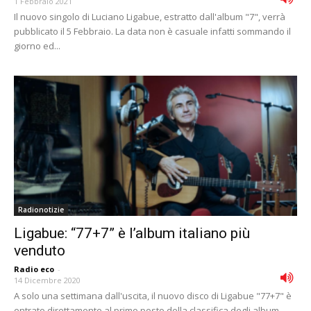
1 Febbraio 2021
Il nuovo singolo di Luciano Ligabue, estratto dall'album "7", verrà
pubblicato il 5 Febbraio. La data non è casuale infatti sommando il
giorno ed...
Radionotizie
Ligabue: “77+7” è l’album italiano più
venduto
Radio eco
-
14 Dicembre 2020
A solo una settimana dall'uscita, il nuovo disco di Ligabue "77+7" è
entrato direttamente al primo posto della classifica degli album