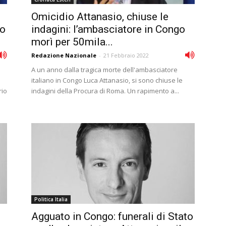
Omicidio Attanasio, chiuse le
lo
indagini: l’ambasciatore in Congo
morì per 50mila...
Redazione Nazionale
-
21 Febbraio 2022
A un anno dalla tragica morte dell'ambasciatore
italiano in Congo Luca Attanasio, si sono chiuse le
rio
indagini della Procura di Roma. Un rapimento a...
Politica Italia
Agguato in Congo: funerali di Stato