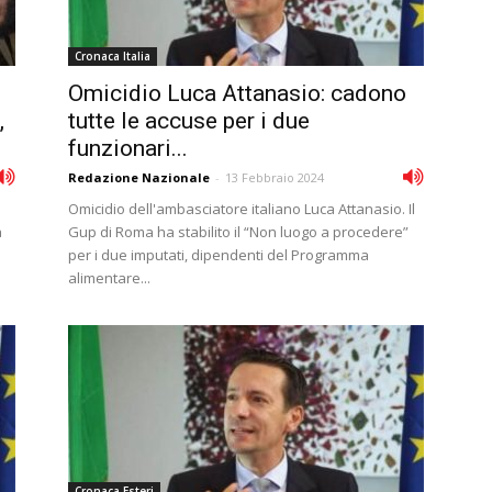
Cronaca Italia
Omicidio Luca Attanasio: cadono
,
tutte le accuse per i due
funzionari...
Redazione Nazionale
-
13 Febbraio 2024
Omicidio dell'ambasciatore italiano Luca Attanasio. Il
a
Gup di Roma ha stabilito il “Non luogo a procedere”
per i due imputati, dipendenti del Programma
alimentare...
Cronaca Esteri