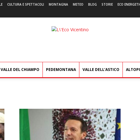
LE
CULTURA E SPETTACOLI
MONTAGNA
METEO
BLOG
STORIE
ECO ENERGETI
L'Eco
Vicentino
VALLE DEL CHIAMPO
PEDEMONTANA
VALLE DELL’ASTICO
ALTOP