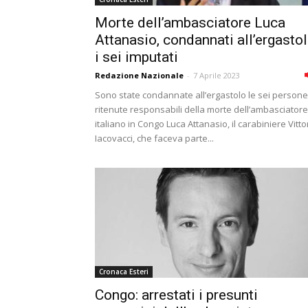
Morte dell’ambasciatore Luca
Attanasio, condannati all’ergasto
i sei imputati
Redazione Nazionale
-
7 Aprile 2023
Sono state condannate all’ergastolo le sei persone
ritenute responsabili della morte dell’ambasciatore
italiano in Congo Luca Attanasio, il carabiniere Vitto
Iacovacci, che faceva parte...
Cronaca Esteri
Congo: arrestati i presunti