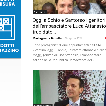
Santorso
Oggi a Schio e Santorso i genitori
dell’ambasciatore Luca Attanasio
trucidato...
Mariagrazia Bonollo
-
30 Aprile 2026
Sono protagonisti di due appuntamenti nell'Alto
Vicentino, oggi 30 aprile, Salvatore Attanasio e Alid
Maggi, genitori di Luca Attanasio, l'ambasciatore
italiano nella Repubblica Democratica del...
Cronaca Esteri