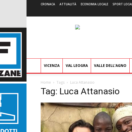
CRONACA
ATTUALITÀ
ECONOMIA LOCALE
SPORT LOCA
VICENZA
VAL LEOGRA
VALLE DELL’AGNO
Home
Tags
Luca Attanasio
Tag: Luca Attanasio