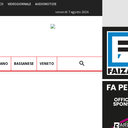
CO
VIDEOGIORNALE
AUDIONOTIZIE
venerdì 7 agosto 2026
IANO
BASSANESE
VENETO