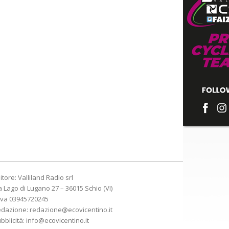
itore: Valliland Radio srl
a Lago di Lugano 27 – 36015 Schio (VI)
Iva 03945720245
edazione:
redazione@ecovicentino.it
bblicità:
info@ecovicentino.it