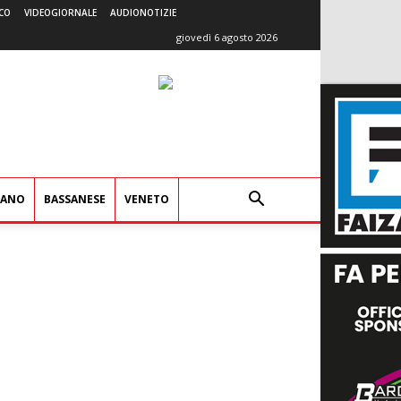
CO
VIDEOGIORNALE
AUDIONOTIZIE
giovedì 6 agosto 2026
IANO
BASSANESE
VENETO