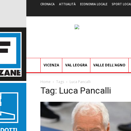
CRONACA
ATTUALITÀ
ECONOMIA LOCALE
SPORT LOCA
VICENZA
VAL LEOGRA
VALLE DELL’AGNO
Home
Tags
Luca Pancalli
Tag: Luca Pancalli