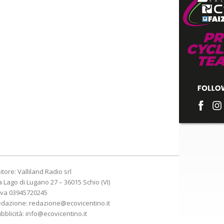
itore: Valliland Radio srl
a Lago di Lugano 27 – 36015 Schio (VI)
Iva 03945720245
edazione:
redazione@ecovicentino.it
bblicità:
info@ecovicentino.it