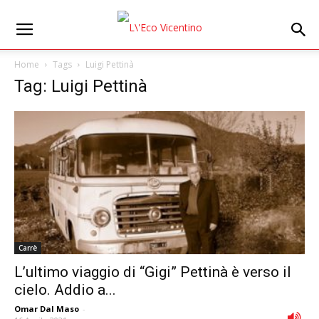
Home
Tags
Luigi Pettinà
Tag: Luigi Pettinà
Carrè
L’ultimo viaggio di “Gigi” Pettinà è verso il
cielo. Addio a...
Omar Dal Maso
-