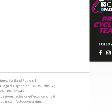
itore: Valliland Radio srl
a Lago di Lugano 27 – 36015 Schio (VI)
Iva 03945720245
edazione:
redazione@ecovicentino.it
bblicità:
info@ecovicentino.it