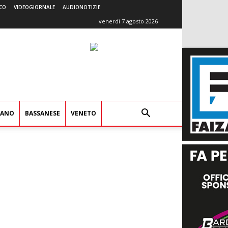
CO
VIDEOGIORNALE
AUDIONOTIZIE
venerdì 7 agosto 2026
IANO
BASSANESE
VENETO