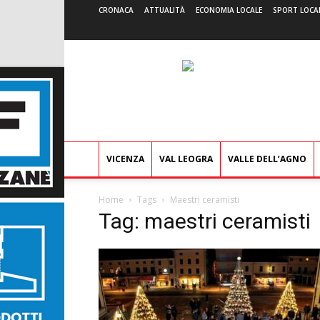
CRONACA
ATTUALITÀ
ECONOMIA LOCALE
SPORT LOCA
VICENZA
VAL LEOGRA
VALLE DELL’AGNO
Home
Tags
Maestri ceramisti
Tag: maestri ceramisti