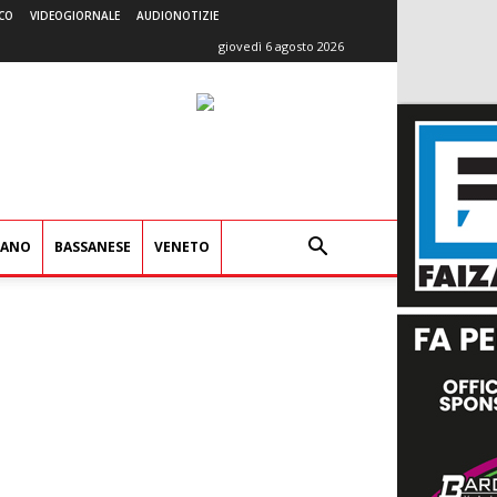
CO
VIDEOGIORNALE
AUDIONOTIZIE
giovedì 6 agosto 2026
IANO
BASSANESE
VENETO