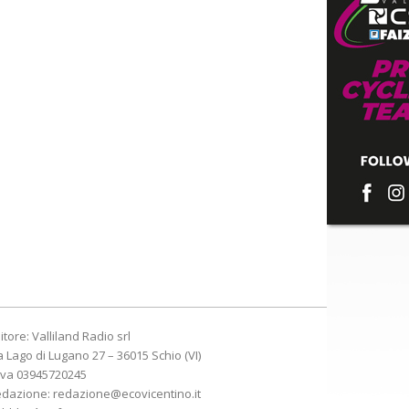
itore: Valliland Radio srl
a Lago di Lugano 27 – 36015 Schio (VI)
Iva 03945720245
edazione:
redazione@ecovicentino.it