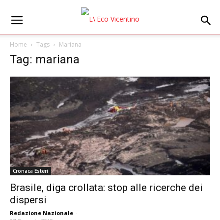
Home
Tags
Mariana
Tag: mariana
Cronaca Esteri
Brasile, diga crollata: stop alle ricerche dei
dispersi
Redazione Nazionale
-