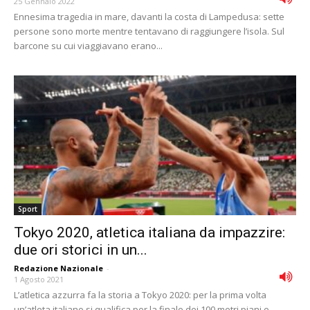
25 Gennaio 2022
Ennesima tragedia in mare, davanti la costa di Lampedusa: sette
persone sono morte mentre tentavano di raggiungere l’isola. Sul
barcone su cui viaggiavano erano...
Sport
Tokyo 2020, atletica italiana da impazzire:
due ori storici in un...
Redazione Nazionale
-
1 Agosto 2021
L’atletica azzurra fa la storia a Tokyo 2020: per la prima volta
un’atleta italiano si qualifica per la finale dei 100 metri piani e...