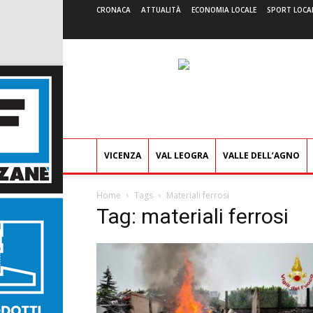
CRONACA
ATTUALITÀ
ECONOMIA LOCALE
SPORT LOCA
VICENZA
VAL LEOGRA
VALLE DELL’AGNO
Home
Tags
Materiali ferrosi
Tag: materiali ferrosi