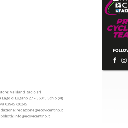
itore: Valliland Radio srl
a Lago di Lugano 27 – 36015 Schio (VI)
Iva 03945720245
edazione:
redazione@ecovicentino.it
bblicità:
info@ecovicentino.it