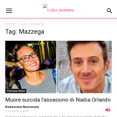
Home
Tags
Mazzega
Tag: Mazzega
Cronaca Italia
Muore suicida l’assassino di Nadia Orlando
Redazione Nazionale
-
1 Dicembre 2019
Francesco Mazzega, condannato a 30 anni per la morte di Nadia