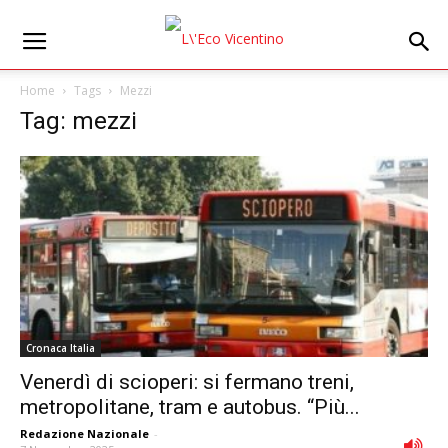
Home
Tags
Mezzi
Tag: mezzi
Cronaca Italia
Venerdì di scioperi: si fermano treni,
metropolitane, tram e autobus. “Più...
Redazione Nazionale
-