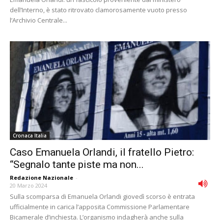
dell’Interno, è stato ritrovato clamorosamente vuoto presso
l’Archivio Centrale...
Cronaca Italia
Caso Emanuela Orlandi, il fratello Pietro:
“Segnalo tante piste ma non...
Redazione Nazionale
-
20 Marzo 2024
Sulla scomparsa di Emanuela Orlandi giovedì scorso è entrata
ufficialmente in carica l’apposita Commissione Parlamentare
Bicamerale d’inchiesta. L’organismo indagherà anche sulla