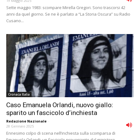
19 Maggio 2025
Sette maggio 1983: scompare Mirella Gregori. Sono trascorsi 42
anni da quel giorno. Se ne è parlato a “La Storia Oscura” su Radio
Cusano...
Cronaca Italia
Caso Emanuela Orlandi, nuovo giallo:
sparito un fascicolo d’inchiesta
Redazione Nazionale
-
28 Gennaio 2025
Ennesimo colpo di scena nell’inchiesta sulla scomparsa di
Emanuela Orlandi: un fascicolo proveniente dal ministero