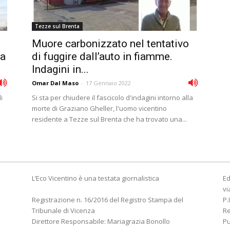
Tezze sul Brenta
Muore carbonizzato nel tentativo
da
di fuggire dall’auto in fiamme.
Indagini in...
Omar Dal Maso
-
17 Gennaio 2022
i
Si sta per chiudere il fascicolo d'indagini intorno alla
morte di Graziano Gheller, l'uomo vicentino
residente a Tezze sul Brenta che ha trovato una...
L’Eco Vicentino è una testata giornalistica
Ed
vi
Registrazione n. 16/2016 del Registro Stampa del
P.
Tribunale di Vicenza
R
Direttore Responsabile: Mariagrazia Bonollo
Pu