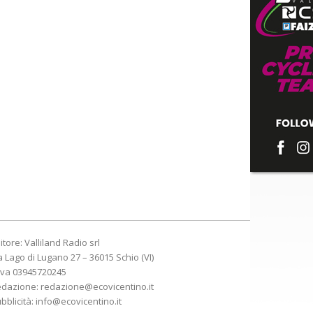
itore: Valliland Radio srl
a Lago di Lugano 27 – 36015 Schio (VI)
Iva 03945720245
edazione:
redazione@ecovicentino.it
bblicità:
info@ecovicentino.it