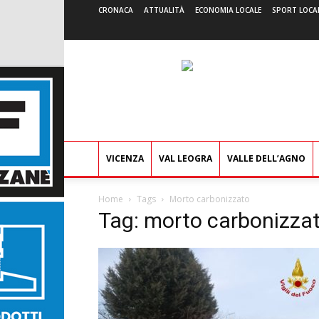
CRONACA
ATTUALITÀ
ECONOMIA LOCALE
SPORT LOCA
VICENZA
VAL LEOGRA
VALLE DELL’AGNO
Home
Tags
Morto carbonizzato
Tag: morto carbonizza