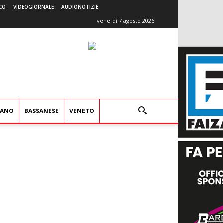
CO
VIDEOGIORNALE
AUDIONOTIZIE
venerdì 7 agosto 2026
IANO
BASSANESE
VENETO