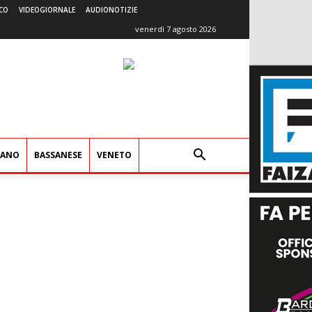
CO
VIDEOGIORNALE
AUDIONOTIZIE
venerdì 7 agosto 2026
IANO
BASSANESE
VENETO