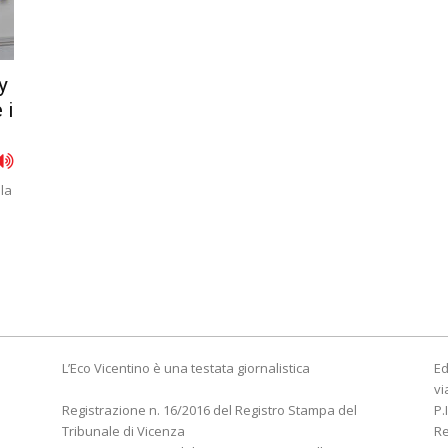
y
 i
lla
L’Eco Vicentino è una testata giornalistica
Ed
vi
Registrazione n. 16/2016 del Registro Stampa del
P.
Tribunale di Vicenza
R