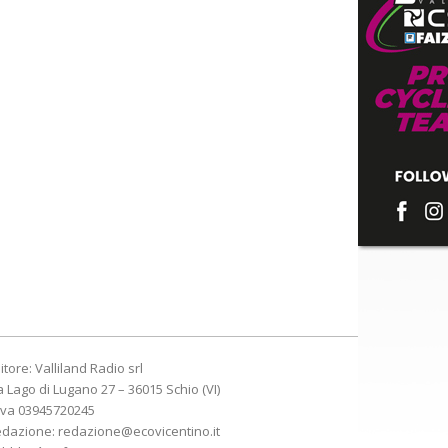
itore: Valliland Radio srl
a Lago di Lugano 27 – 36015 Schio (VI)
Iva 03945720245
edazione:
redazione@ecovicentino.it