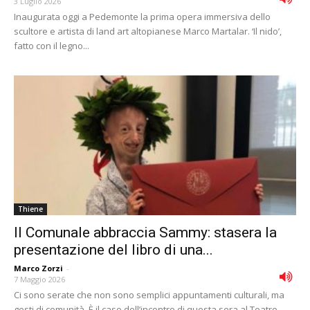
3 Luglio 2026
Inaugurata oggi a Pedemonte la prima opera immersiva dello
scultore e artista di land art altopianese Marco Martalar. ‘Il nido’,
fatto con il legno...
Thiene
Il Comunale abbraccia Sammy: stasera la
presentazione del libro di una...
Marco Zorzi
-
7 Maggio 2026
Ci sono serate che non sono semplici appuntamenti culturali, ma
gesti di comunità. È il caso dell’incontro di questa sera al Teatro