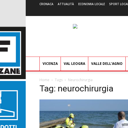
CRONACA
ATTUALITÀ
ECONOMIA LOCALE
SPORT LOCA
VICENZA
VAL LEOGRA
VALLE DELL’AGNO
Home
Tags
Neurochirurgia
Tag: neurochirurgia