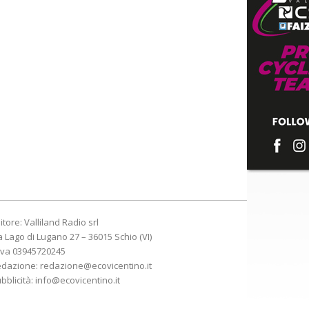
itore: Valliland Radio srl
a Lago di Lugano 27 – 36015 Schio (VI)
Iva 03945720245
edazione:
redazione@ecovicentino.it
bblicità:
info@ecovicentino.it