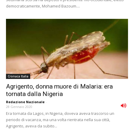
democraticamente, Mohamed Bazoum....
Cronaca Italia
Agrigento, donna muore di Malaria: era
tornata dalla Nigeria
Redazione Nazionale
-
28 Gennaio 2020
Era tornata da Lagos, in Nigeria, doveva aveva trascorso un
periodo di vacanza, ma una volta rientrata nella sua città,
Agrigento, aveva da subito...