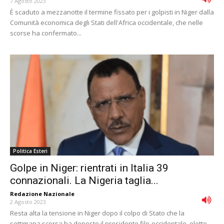
7 Agosto 2023
È scaduto a mezzanotte il termine fissato per i golpisti in Niger dalla
Comunità economica degli Stati dell'Africa occidentale, che nelle
scorse ha confermato...
Politica Esteri
Golpe in Niger: rientrati in Italia 39
connazionali. La Nigeria taglia...
Redazione Nazionale
-
2 Agosto 2023
Resta alta la tensione in Niger dopo il colpo di Stato che la
settimana scorsa ha deposto il presidente filo-occidentale, eletto