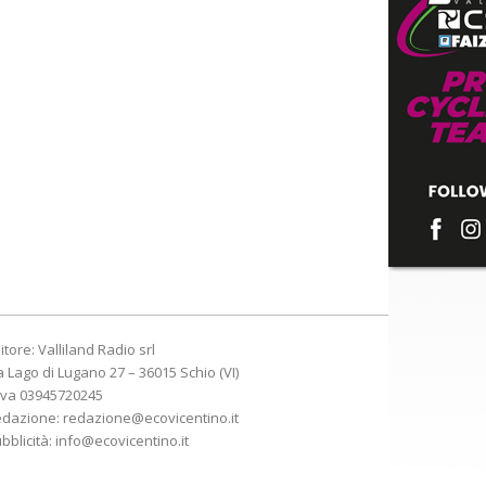
itore: Valliland Radio srl
a Lago di Lugano 27 – 36015 Schio (VI)
Iva 03945720245
edazione:
redazione@ecovicentino.it
bblicità:
info@ecovicentino.it