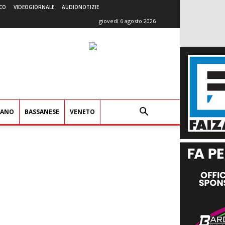
CO
VIDEOGIORNALE
AUDIONOTIZIE
giovedì 6 agosto 2026
IANO
BASSANESE
VENETO