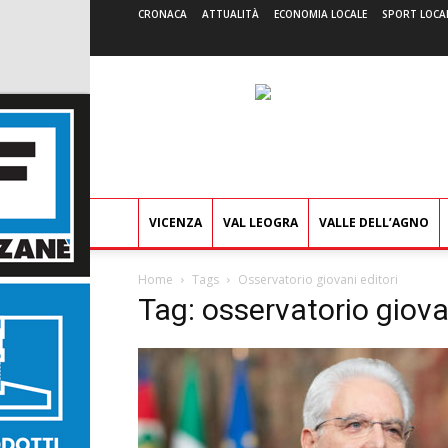
CRONACA
ATTUALITÀ
ECONOMIA LOCALE
SPORT LOCA
VICENZA
VAL LEOGRA
VALLE DELL’AGNO
Home
Tags
Osservatorio giovani editori
Tag: osservatorio giova