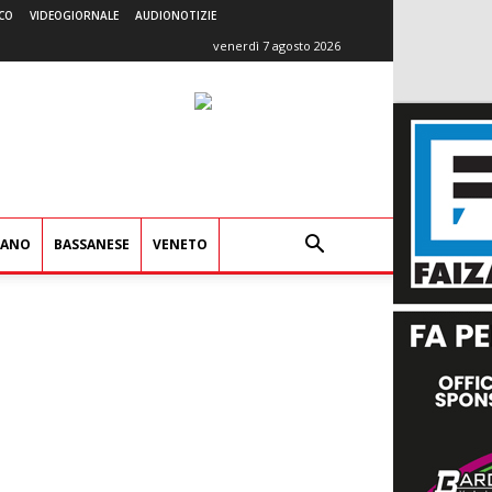
CO
VIDEOGIORNALE
AUDIONOTIZIE
venerdì 7 agosto 2026
IANO
BASSANESE
VENETO