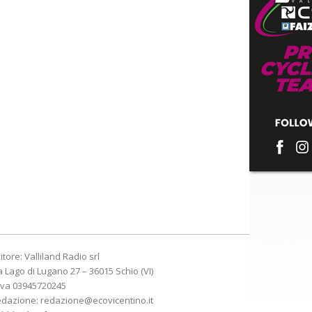
itore: Valliland Radio srl
a Lago di Lugano 27 – 36015 Schio (VI)
Iva 03945720245
edazione:
redazione@ecovicentino.it