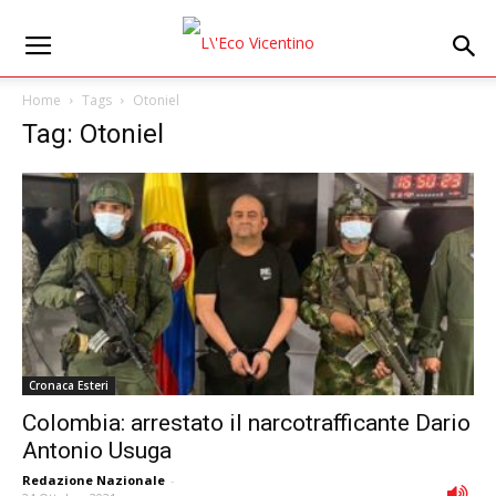
Home
Tags
Otoniel
Tag: Otoniel
Cronaca Esteri
Colombia: arrestato il narcotrafficante Dario
Antonio Usuga
Redazione Nazionale
-