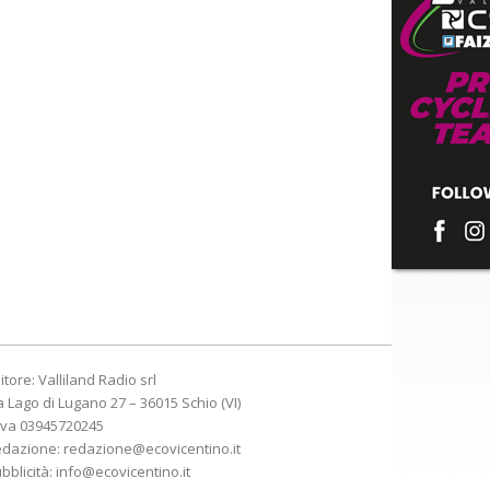
itore: Valliland Radio srl
a Lago di Lugano 27 – 36015 Schio (VI)
Iva 03945720245
edazione:
redazione@ecovicentino.it
bblicità:
info@ecovicentino.it