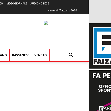
CO
VIDEOGIORNALE
AUDIONOTIZIE
venerdì 7 agosto 2026
IANO
BASSANESE
VENETO