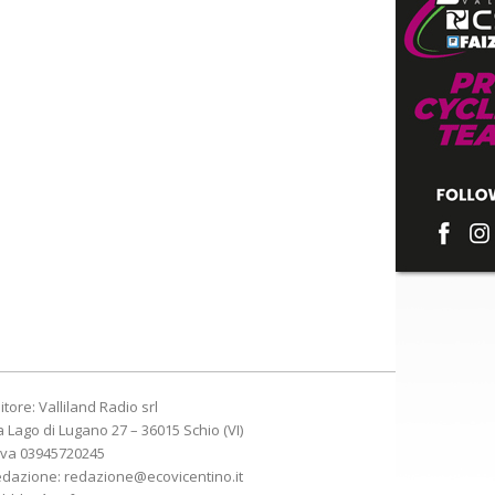
itore: Valliland Radio srl
a Lago di Lugano 27 – 36015 Schio (VI)
Iva 03945720245
edazione:
redazione@ecovicentino.it