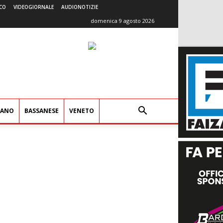
CO
VIDEOGIORNALE
AUDIONOTIZIE
domenica 9 agosto 2026
IANO
BASSANESE
VENETO