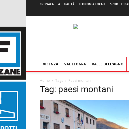
CRONACA
ATTUALITÀ
ECONOMIA LOCALE
SPORT LOCA
VICENZA
VAL LEOGRA
VALLE DELL’AGNO
Home
Tags
Paesi montani
Tag: paesi montani