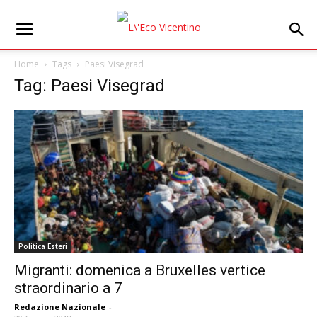
Home
Tags
Paesi Visegrad
Tag: Paesi Visegrad
Politica Esteri
Migranti: domenica a Bruxelles vertice
straordinario a 7
Redazione Nazionale
-