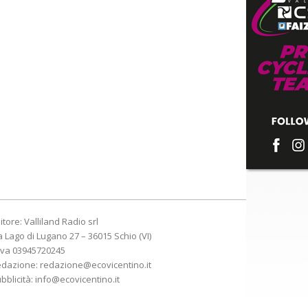
itore: Valliland Radio srl
a Lago di Lugano 27 – 36015 Schio (VI)
Iva 03945720245
edazione:
redazione@ecovicentino.it
bblicità:
info@ecovicentino.it