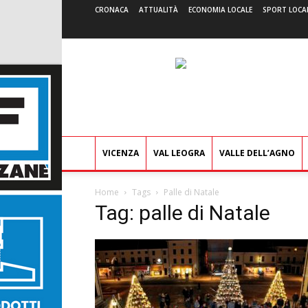
CRONACA
ATTUALITÀ
ECONOMIA LOCALE
SPORT LOCA
VICENZA
VAL LEOGRA
VALLE DELL’AGNO
Home
Tags
Palle di Natale
Tag: palle di Natale