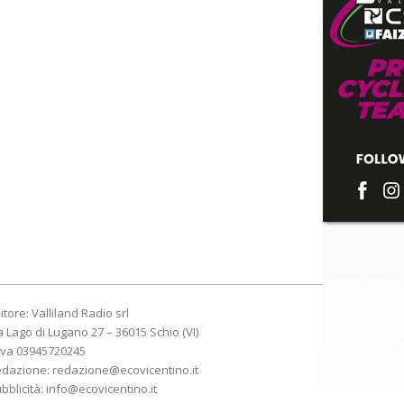
itore: Valliland Radio srl
a Lago di Lugano 27 – 36015 Schio (VI)
Iva 03945720245
edazione:
redazione@ecovicentino.it
bblicità:
info@ecovicentino.it