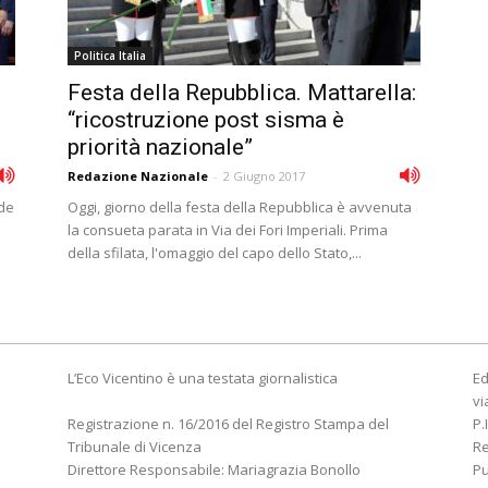
Politica Italia
Festa della Repubblica. Mattarella:
“ricostruzione post sisma è
priorità nazionale”
Redazione Nazionale
-
2 Giugno 2017
ede
Oggi, giorno della festa della Repubblica è avvenuta
la consueta parata in Via dei Fori Imperiali. Prima
della sfilata, l'omaggio del capo dello Stato,...
L’Eco Vicentino è una testata giornalistica
Ed
vi
Registrazione n. 16/2016 del Registro Stampa del
P.
Tribunale di Vicenza
R
Direttore Responsabile: Mariagrazia Bonollo
Pu