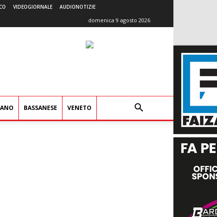
CO
VIDEOGIORNALE
AUDIONOTIZIE
domenica 9 agosto 2026
IANO
BASSANESE
VENETO