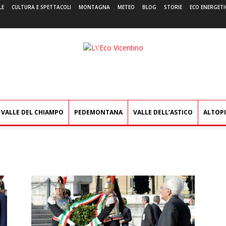
LE
CULTURA E SPETTACOLI
MONTAGNA
METEO
BLOG
STORIE
ECO ENERGETI
L'Eco
Vicentino
VALLE DEL CHIAMPO
PEDEMONTANA
VALLE DELL’ASTICO
ALTOP