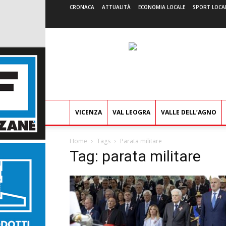
CRONACA
ATTUALITÀ
ECONOMIA LOCALE
SPORT LOCA
VICENZA
VAL LEOGRA
VALLE DELL’AGNO
Home
Tags
Parata militare
Tag: parata militare