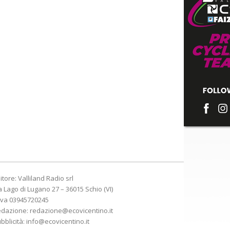
itore: Valliland Radio srl
a Lago di Lugano 27 – 36015 Schio (VI)
Iva 03945720245
edazione:
redazione@ecovicentino.it
bblicità:
info@ecovicentino.it