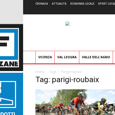
CRONACA
ATTUALITÀ
ECONOMIA LOCALE
SPORT LOCA
VICENZA
VAL LEOGRA
VALLE DELL’AGNO
Home
Tags
Parigi-roubaix
Tag: parigi-roubaix