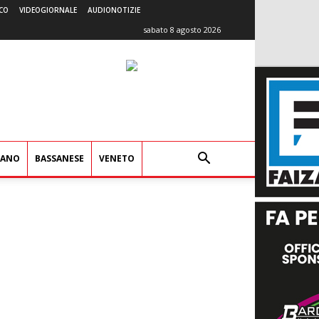
CO
VIDEOGIORNALE
AUDIONOTIZIE
sabato 8 agosto 2026
IANO
BASSANESE
VENETO