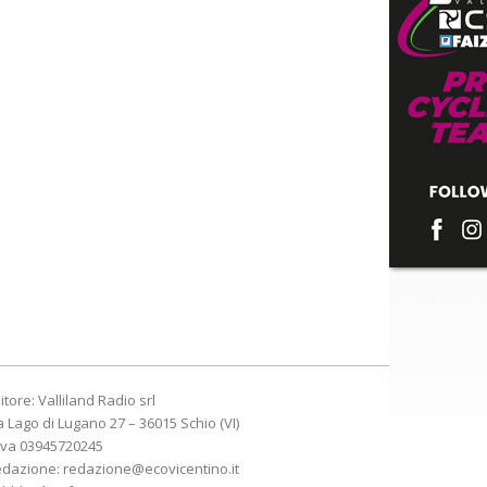
itore: Valliland Radio srl
a Lago di Lugano 27 – 36015 Schio (VI)
Iva 03945720245
edazione:
redazione@ecovicentino.it