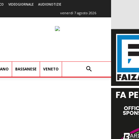
CO
VIDEOGIORNALE
AUDIONOTIZIE
venerdì 7 agosto 2026
IANO
BASSANESE
VENETO