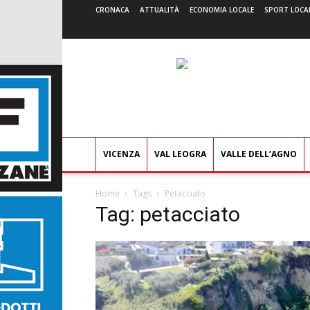
CRONACA
ATTUALITÀ
ECONOMIA LOCALE
SPORT LOCA
VICENZA
VAL LEOGRA
VALLE DELL’AGNO
Home
Tags
Petacciato
Tag: petacciato