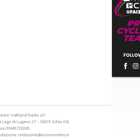
itore: Valliland Radio srl
a Lago di Lugano 27 – 36015 Schio (VI)
Iva 03945720245
edazione:
redazione@ecovicentino.it